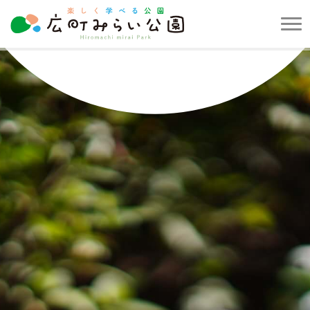
メ
ニ
楽
ュ
し
ー
く
を
学
開
べ
閉
る
す
公
る
園
広
町
み
ら
い
公
園