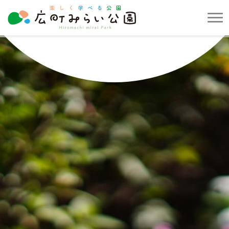
メ
ニ
楽
ュ
し
ー
く
を
学
開
べ
閉
る
す
公
る
園
広
町
み
ら
い
公
園