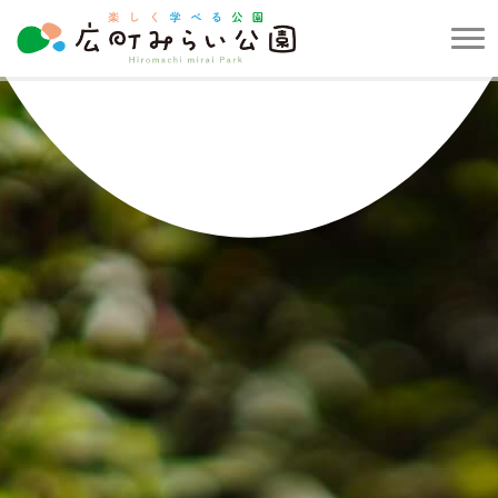
メ
ニ
楽
ュ
し
ー
く
を
学
開
べ
閉
る
す
公
る
園
広
町
み
ら
い
公
園