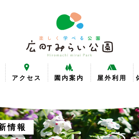
楽
し
く
学
べ
る
公
園
広
アクセス
園内案内
屋外利用
町
み
ら
い
公
園
新情報