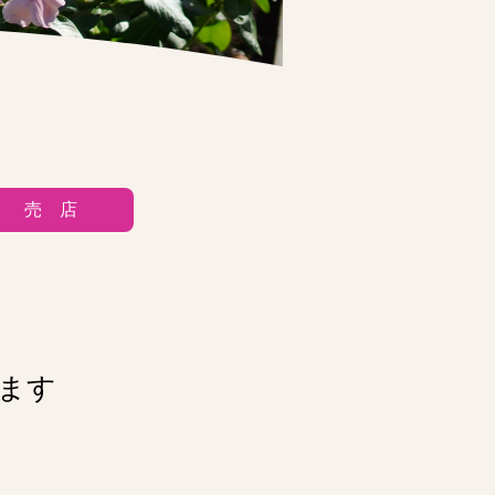
売 店
します