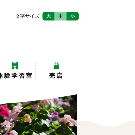
文字サイズ
大
中
小
体験学習室
売店