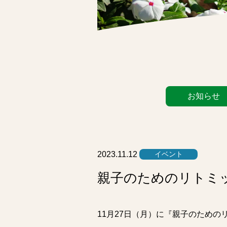
カ
お知らせ
テ
ゴ
リ
ー
リ
2023.11.12
イベント
ス
親子のためのリトミッ
ト
11月27日（月）に『親子のための