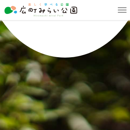
メ
ニ
楽
ュ
し
ー
く
を
学
開
べ
閉
る
す
公
る
園
広
町
み
ら
い
公
園