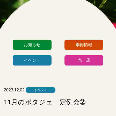
カ
お知らせ
季節情報
テ
ゴ
イベント
売 店
リ
ー
リ
ス
ト
2023.12.02
イベント
11月のポタジェ 定例会➁