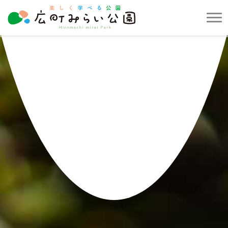
メ
ニ
楽
ュ
し
ー
く
を
学
開
べ
閉
る
す
公
る
園
広
町
み
ら
い
公
園