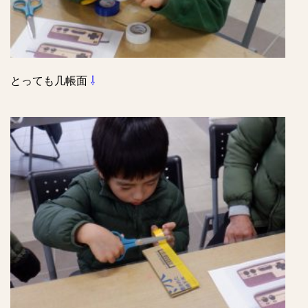
とっても几帳面
⇩