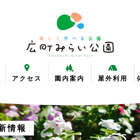
楽
し
く
学
べ
る
公
園
広
アクセス
園内案内
屋外利用
町
み
ら
い
公
園
新情報