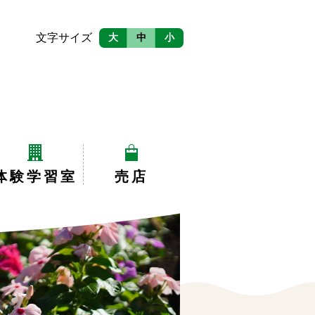
文字サイズ
大
中
小
体験学習室
売店