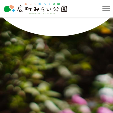
メ
ニ
楽
ュ
し
ー
く
を
学
開
べ
閉
る
す
公
る
園
広
町
み
ら
い
公
園