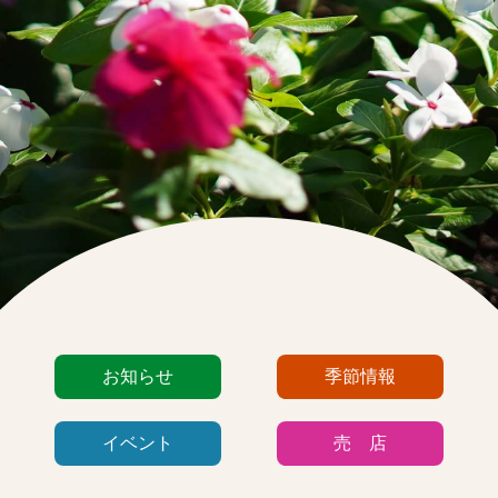
カ
お知らせ
季節情報
テ
ゴ
イベント
売 店
リ
ー