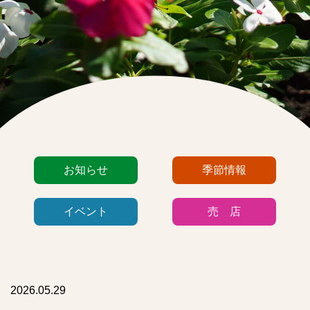
カ
お知らせ
季節情報
テ
ゴ
イベント
売 店
リ
ー
リ
ス
ト
2026.05.29