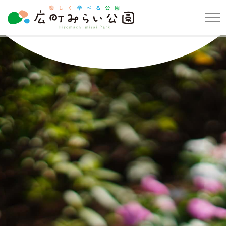
メ
ニ
楽
ュ
し
ー
く
を
学
開
べ
閉
る
す
公
る
園
広
町
み
ら
い
公
園