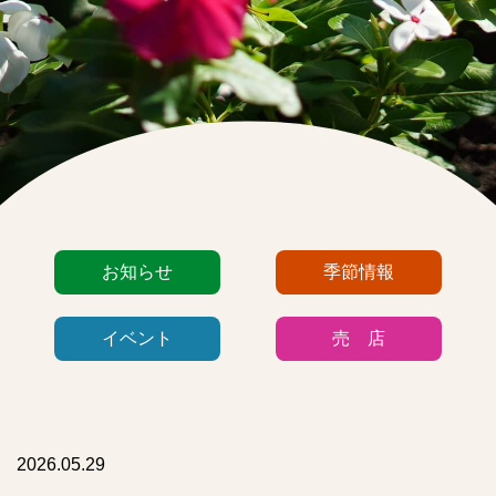
カ
お知らせ
季節情報
テ
ゴ
イベント
売 店
リ
ー
リ
ス
ト
2026.05.29