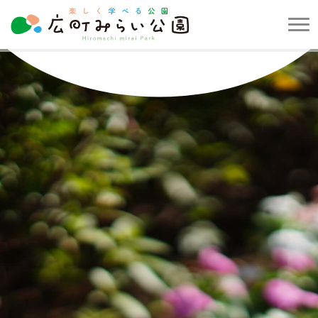
メ
ニ
楽
ュ
し
ー
く
を
学
開
べ
閉
る
す
公
る
園
広
町
み
ら
い
公
園