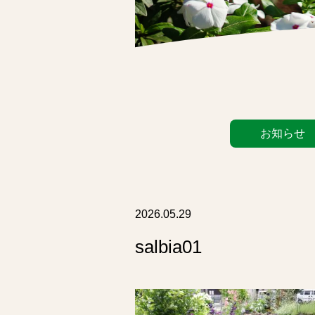
カ
お知らせ
テ
ゴ
リ
ー
リ
2026.05.29
ス
salbia01
ト