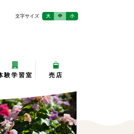
文字サイズ
大
中
小
体験学習室
売店