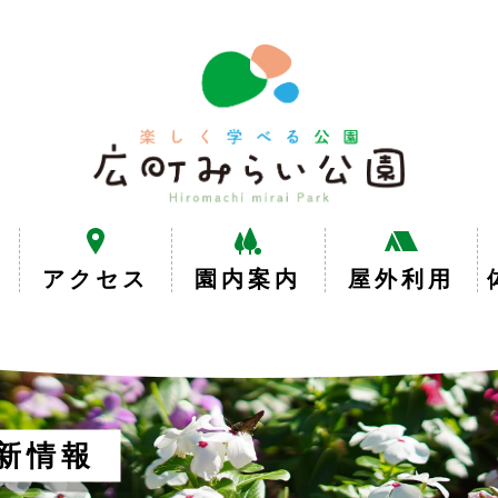
楽
し
く
学
べ
る
公
園
広
アクセス
園内案内
屋外利用
町
み
ら
い
公
園
新情報