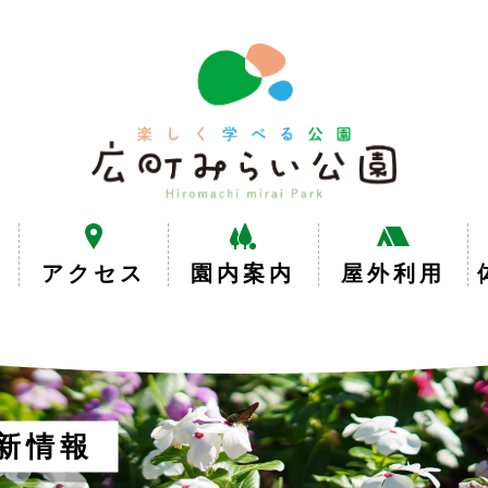
楽
し
く
学
べ
る
公
園
広
アクセス
園内案内
屋外利用
町
み
ら
い
公
園
新情報