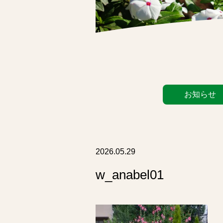
カ
お知らせ
テ
ゴ
リ
ー
リ
2026.05.29
ス
w_anabel01
ト