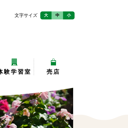
文字サイズ
大
中
小
体験学習室
売店