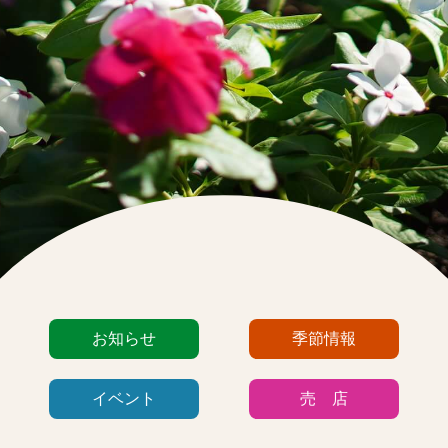
カ
お知らせ
季節情報
テ
ゴ
イベント
売 店
リ
ー