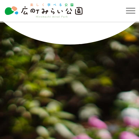
メ
ニ
楽
ュ
し
ー
く
を
学
開
べ
閉
る
す
公
る
園
広
町
み
ら
い
公
園