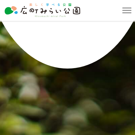
メ
ニ
楽
ュ
し
ー
く
を
学
開
べ
閉
る
す
公
る
園
広
町
み
ら
い
公
園