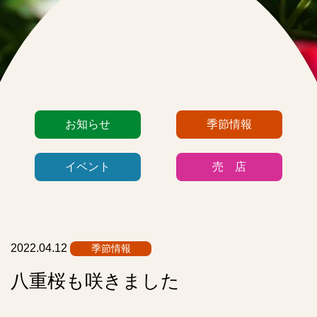
カ
お知らせ
季節情報
テ
ゴ
イベント
売 店
リ
ー
リ
ス
ト
2022.04.12
季節情報
八重桜も咲きました