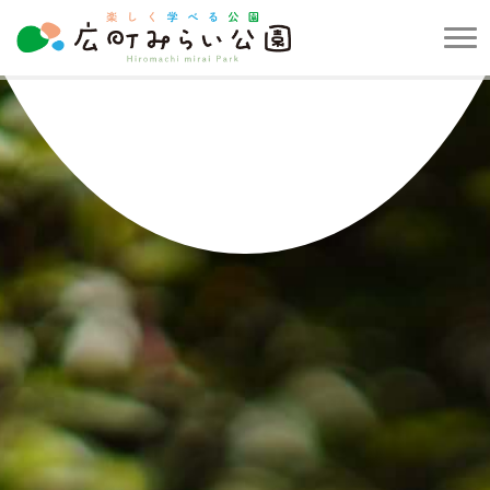
メ
ニ
楽
ュ
し
ー
く
を
学
開
べ
閉
る
す
公
る
園
広
町
み
ら
い
公
園