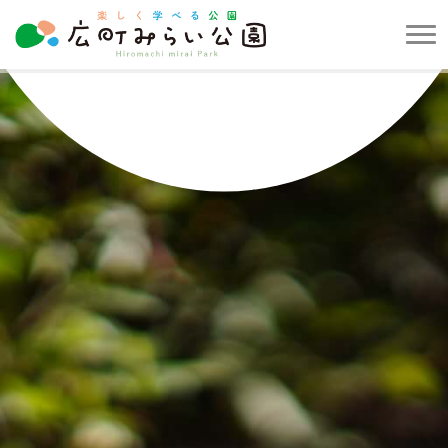
メ
ニ
楽
ュ
し
ー
く
を
学
開
べ
閉
る
す
公
る
園
広
町
み
ら
い
公
園