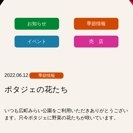
カ
お知らせ
季節情報
テ
ゴ
イベント
売 店
リ
ー
リ
ス
ト
2022.06.12
季節情報
ポタジェの花たち
いつも広町みらい公園をご利用いただきありがとうござい
ます。只今ポタジェに野菜の花たちが咲いています。