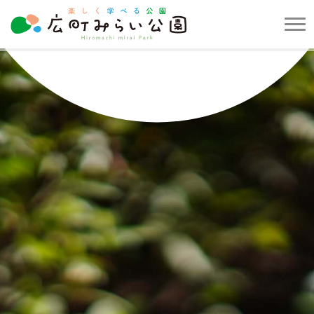
メ
ニ
楽
ュ
し
ー
く
を
学
開
べ
閉
る
す
公
る
園
広
町
み
ら
い
公
園