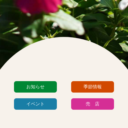
カ
お知らせ
季節情報
テ
ゴ
イベント
売 店
リ
ー
リ
ス