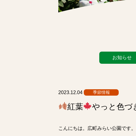
カ
お知らせ
テ
ゴ
リ
ー
リ
2023.12.04
季節情報
ス
紅葉
やっと色づ
ト
こんにちは。広町みらい公園です。