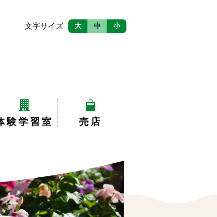
文字サイズ
大
中
小
体験学習室
売店