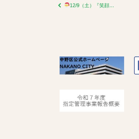
12/9（土）『笑顔で踊るケイキフラ』にはお好きな衣装でご参加ください