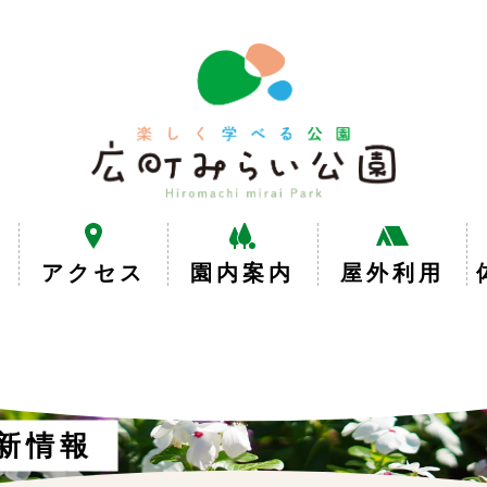
楽
し
く
学
べ
る
公
園
広
アクセス
園内案内
屋外利用
町
み
ら
い
公
園
新情報