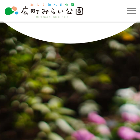
メ
ニ
楽
ュ
し
ー
く
を
学
開
べ
閉
る
す
公
る
園
広
町
み
ら
い
公
園