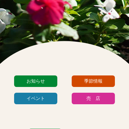
カ
お知らせ
季節情報
テ
ゴ
イベント
売 店
リ
ー
リ
ス
ト