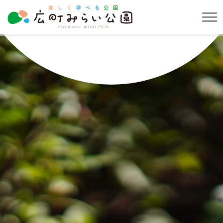
メ
ニ
楽
ュ
し
ー
く
を
学
開
べ
閉
る
す
公
る
園
広
町
み
ら
い
公
園