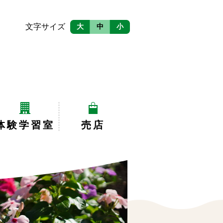
文字サイズ
大
中
小
体験学習室
売店