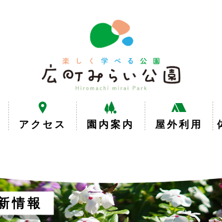
楽
し
く
学
べ
る
公
園
広
アクセス
園内案内
屋外利用
町
み
ら
い
公
園
新情報