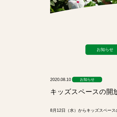
カ
お知らせ
テ
ゴ
リ
ー
リ
2020.08.10
お知らせ
ス
キッズスペースの開
ト
8月12日（水）からキッズスペー