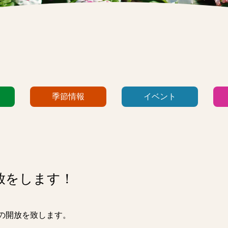
季節情報
イベント
放をします！
スの開放を致します。