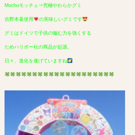
Mochuモッチュ⇒究極やわらかグミ
吉野本葛使用
の美味しいグミです
グミはドイツで子供の嚙む力を強くする
ためハリボー社の商品が起源
。
日々、進化を遂げていますね