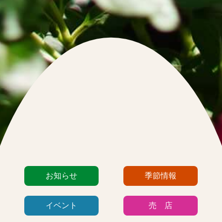
カ
お知らせ
季節情報
テ
ゴ
イベント
売 店
リ
ー