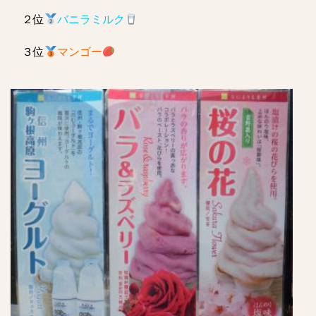
２位
バニラミルク
３位
マンゴー