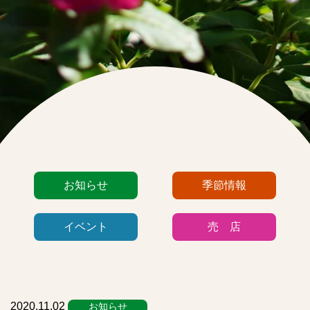
カ
お知らせ
季節情報
テ
ゴ
イベント
売 店
リ
ー
リ
ス
ト
2020.11.02
お知らせ