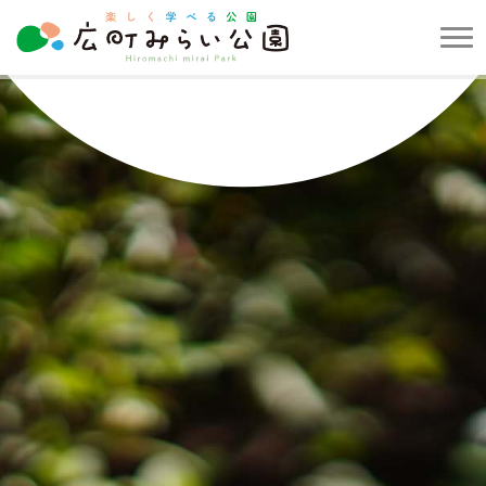
メ
ニ
楽
ュ
し
ー
く
を
学
開
べ
閉
る
す
公
る
園
広
町
み
ら
い
公
園