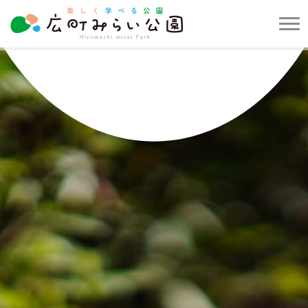
メ
ニ
楽
ュ
し
ー
く
を
学
開
べ
閉
る
す
公
る
園
広
町
み
ら
い
公
園