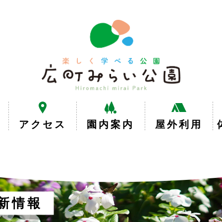
楽
し
く
学
べ
る
公
園
広
アクセス
園内案内
屋外利用
町
み
ら
い
公
園
新情報