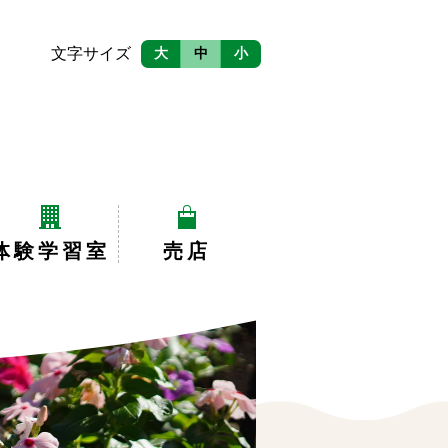
文字サイズ
大
中
小
体験学習室
売店