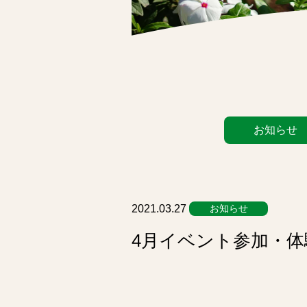
カ
お知らせ
テ
ゴ
リ
ー
リ
2021.03.27
お知らせ
ス
4月イベント参加・
ト