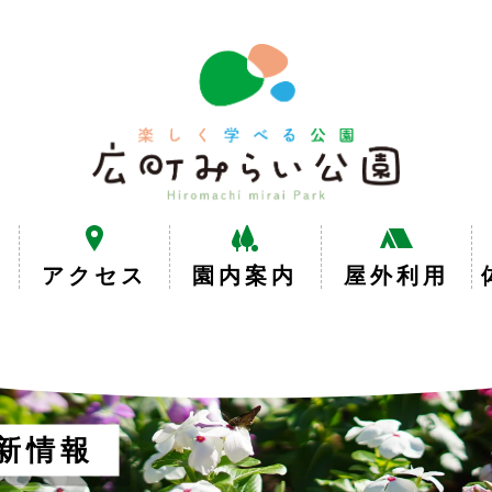
楽
し
く
学
べ
る
公
園
広
アクセス
園内案内
屋外利用
町
み
ら
い
公
園
新情報