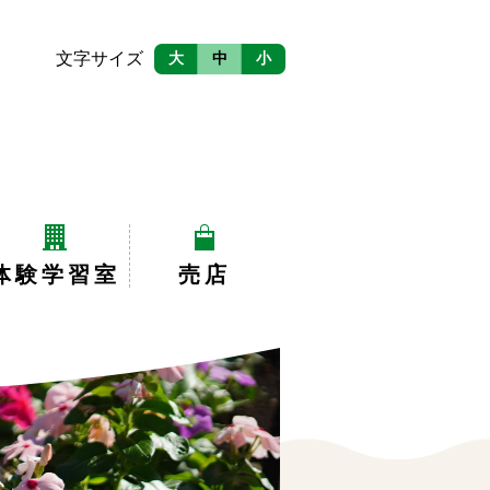
文字サイズ
大
中
小
体験学習室
売店