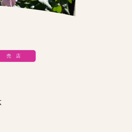
売 店
応