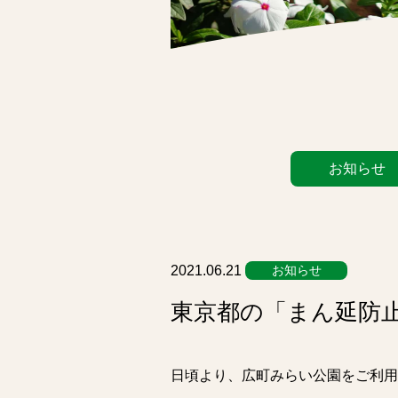
カ
お知らせ
テ
ゴ
リ
ー
リ
2021.06.21
お知らせ
ス
東京都の「まん延防
ト
日頃より、広町みらい公園をご利用