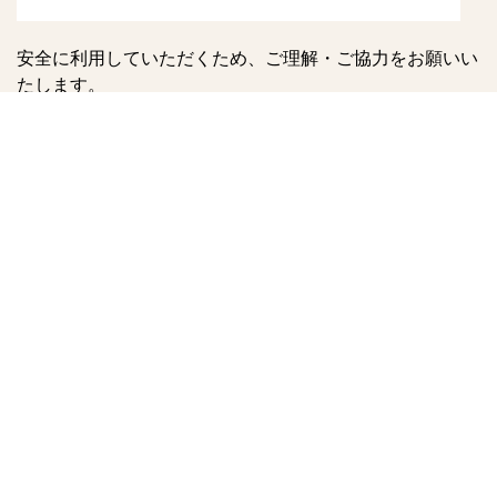
安全に利用していただくため、ご理解・ご協力をお願いい
たします。
何かご不明な点等ございましたらお問合せください。
今後とも広町みらい公園のご利用をよろしくお願いいたし
ます。
入口花壇 夏の衣替え
７月１日～ 体験学習室貸し出し対応について