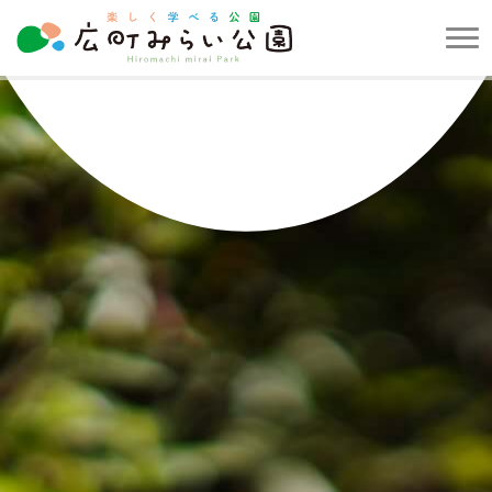
メ
ニ
楽
ュ
し
ー
く
を
学
開
べ
閉
る
す
公
る
園
広
町
み
ら
い
公
園