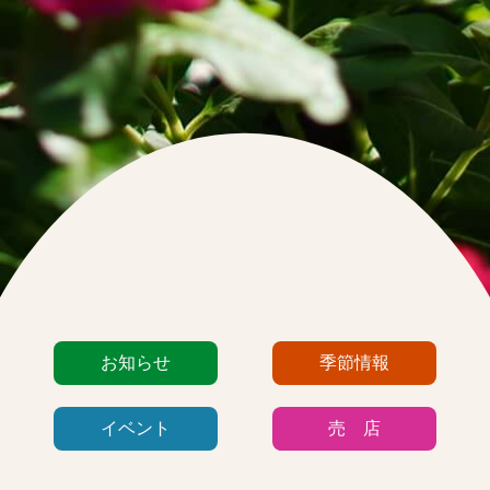
カ
お知らせ
季節情報
テ
ゴ
イベント
売 店
リ
ー
リ