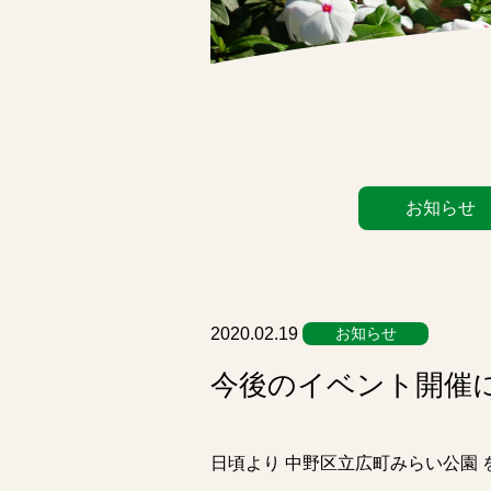
カ
お知らせ
テ
ゴ
リ
ー
リ
2020.02.19
お知らせ
ス
今後のイベント開催
ト
日頃より 中野区立広町みらい公園