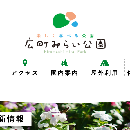
楽
し
く
学
べ
る
公
園
広
アクセス
園内案内
屋外利用
町
み
ら
い
公
園
新情報