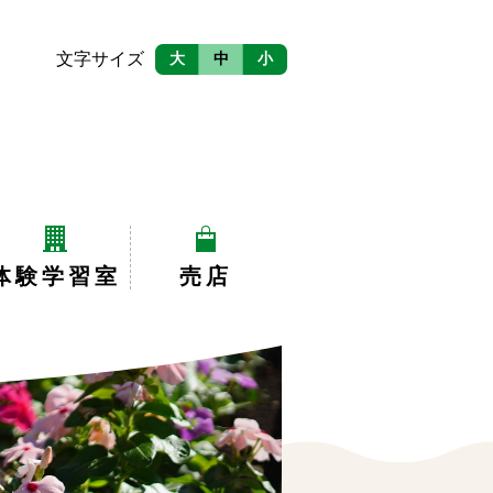
文字サイズ
大
中
小
体験学習室
売店