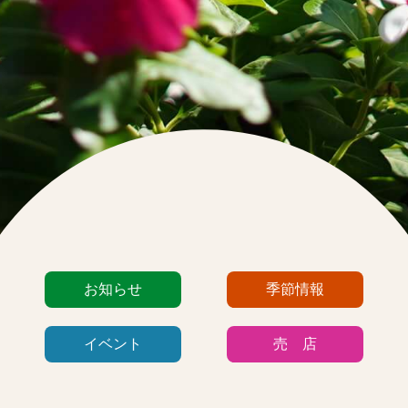
カ
お知らせ
季節情報
テ
ゴ
イベント
売 店
リ
ー
リ