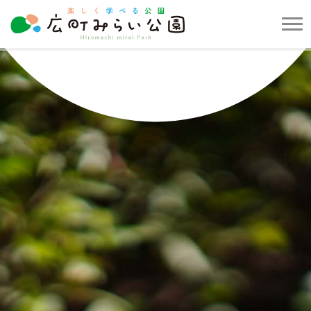
メ
ニ
楽
ュ
し
ー
く
を
学
開
べ
閉
る
す
公
る
園
広
町
み
ら
い
公
園