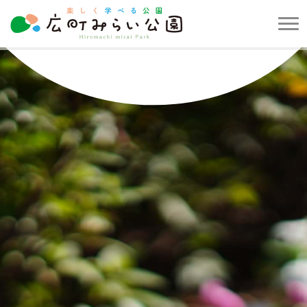
メ
ニ
楽
ュ
し
ー
く
を
学
開
べ
閉
る
す
公
る
園
広
町
み
ら
い
公
園