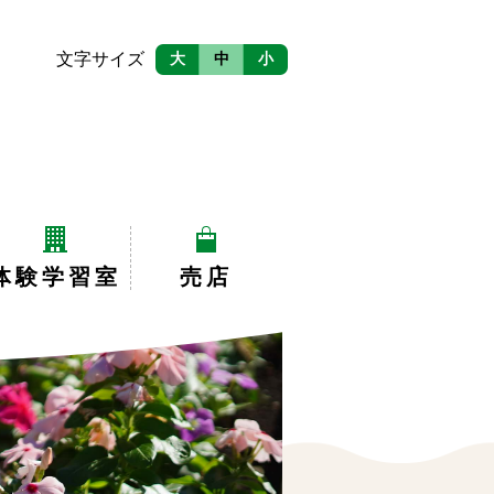
文字サイズ
大
中
小
体験学習室
売店