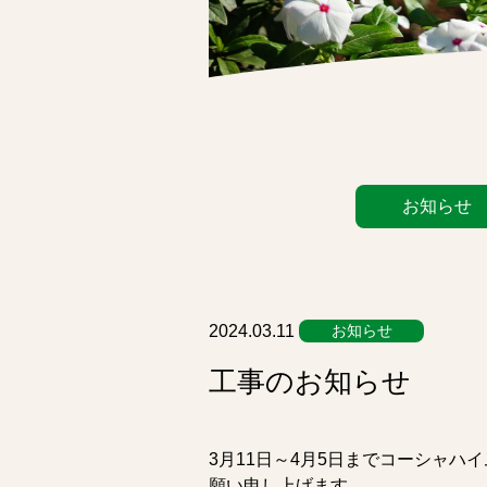
カ
お知らせ
テ
ゴ
リ
ー
リ
2024.03.11
お知らせ
ス
工事のお知らせ
ト
3月11日～4月5日までコーシャ
願い申し上げます。