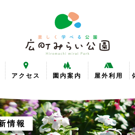
楽
し
く
学
べ
る
公
園
広
アクセス
園内案内
屋外利用
町
み
ら
い
公
園
新情報