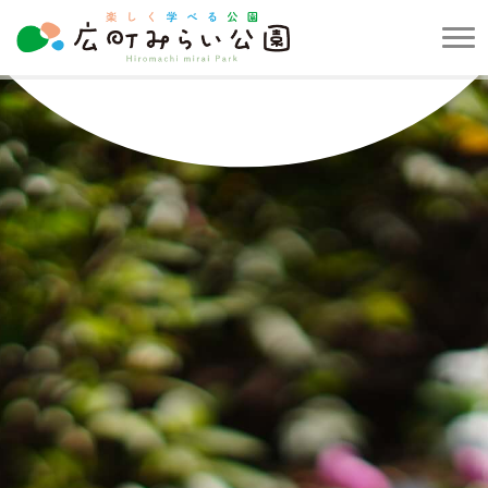
メ
ニ
楽
ュ
し
ー
く
を
学
開
べ
閉
る
す
公
る
園
広
町
み
ら
い
公
園