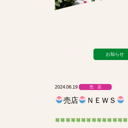
カ
お知らせ
テ
ゴ
リ
ー
リ
2024.06.19
売 店
ス
売店
ＮＥＷＳ
ト