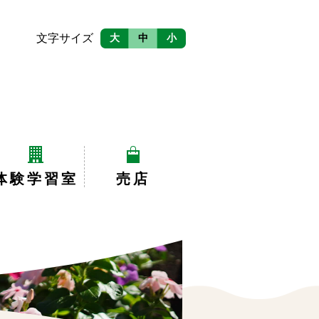
文字サイズ
大
中
小
体験学習室
売店