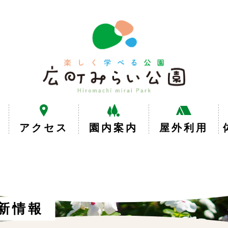
楽
し
く
学
べ
る
公
園
広
アクセス
園内案内
屋外利用
町
み
ら
い
公
園
新情報