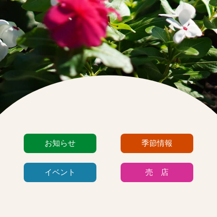
カ
お知らせ
季節情報
テ
ゴ
イベント
売 店
リ
ー
リ
ス