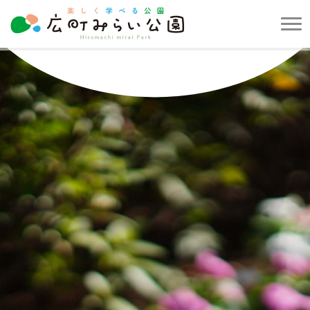
メ
ニ
楽
ュ
し
ー
く
を
学
開
べ
閉
る
す
公
る
園
広
町
み
ら
い
公
園