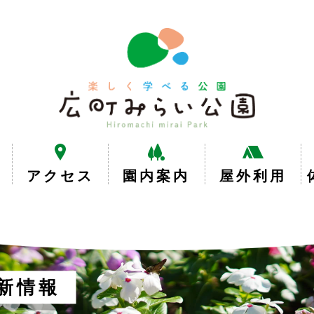
楽
し
く
学
べ
る
公
園
広
アクセス
園内案内
屋外利用
町
み
ら
い
公
園
新情報