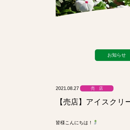
カ
お知らせ
テ
ゴ
リ
ー
リ
2021.08.27
売 店
ス
【売店】アイスクリ
ト
皆様こんにちは！