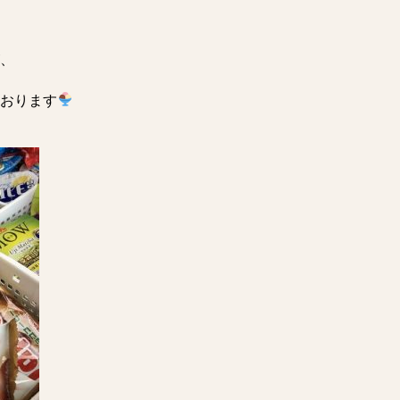
、
おります