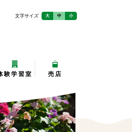
文字サイズ
大
中
小
体験学習室
売店