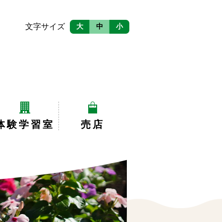
文字サイズ
大
中
小
体験学習室
売店