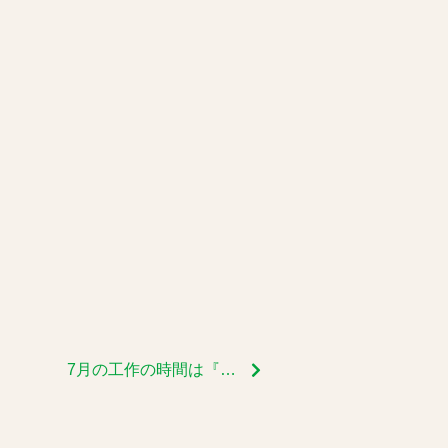
。
7月の工作の時間は『回転寿司をつくろう』～お寿司をつくって回転させて○○○。～