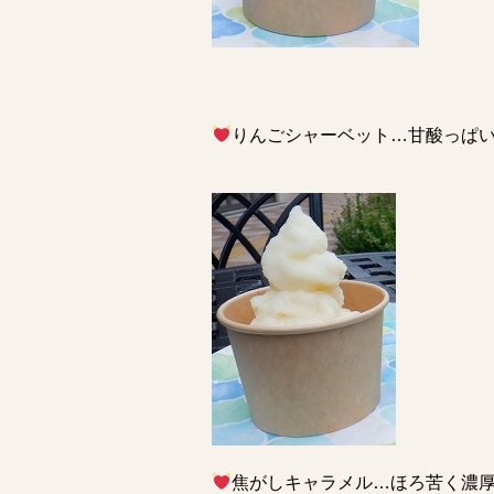
りんごシャーベット…甘酸っぱ
焦がしキャラメル…ほろ苦く濃