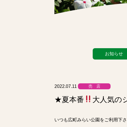
カ
お知らせ
テ
ゴ
リ
ー
リ
2022.07.11
売 店
ス
★夏本番
大人気の
ト
いつも広町みらい公園をご利用下さ