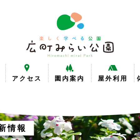
楽
し
く
学
べ
る
公
園
広
アクセス
園内案内
屋外利用
町
み
ら
い
公
園
新情報