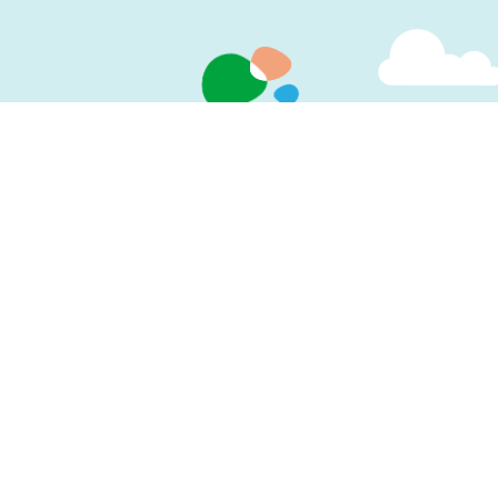
サイトマップ
プライバシーポリシー
ウェブアクセシビリティ方針
〒164-0013 東京都中野区弥生町6丁目1番7号
TEL：
03-6382-6072
FAX：03-6382-6073