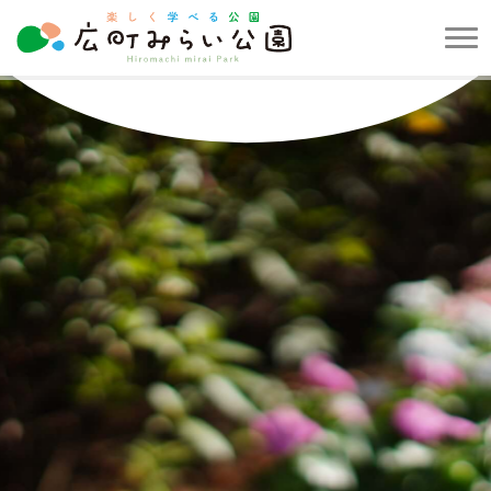
メ
ニ
楽
ュ
し
ー
く
を
学
開
べ
閉
る
す
公
る
園
広
町
み
ら
い
公
園