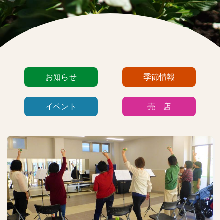
カ
お知らせ
季節情報
テ
ゴ
イベント
売 店
リ
ー
リ
最
ス
新
ト
情
報
一
覧