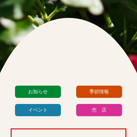
カ
お知らせ
季節情報
テ
ゴ
イベント
売 店
リ
ー
リ
ス