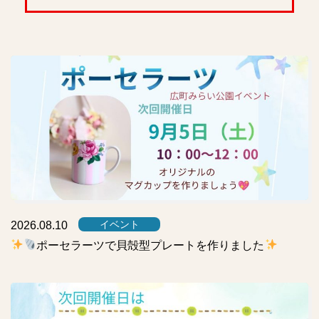
ト
最
新
情
報
一
覧
イベント
2026.08.10
ポーセラーツで貝殻型プレートを作りました