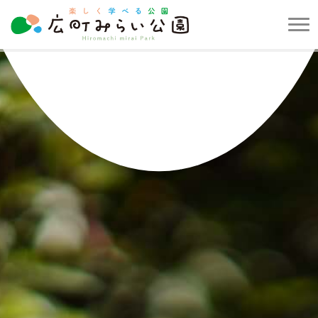
メ
ニ
楽
ュ
し
ー
く
を
学
開
べ
閉
る
す
公
る
園
広
町
み
ら
い
公
園