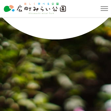
メ
ニ
楽
ュ
し
ー
く
を
学
開
べ
閉
る
す
公
る
園
広
町
み
ら
い
公
園