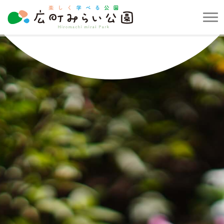
メ
ニ
楽
ュ
し
ー
く
を
学
開
べ
閉
る
す
公
る
園
広
町
み
ら
い
公
園