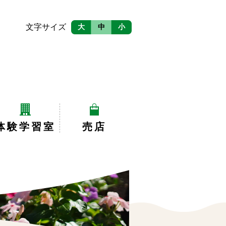
文字サイズ
大
中
小
体験学習室
売店