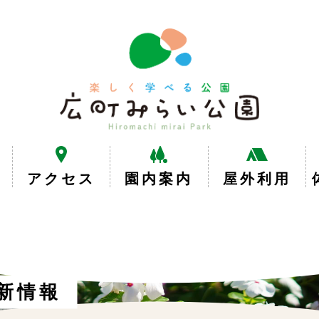
楽
し
く
学
べ
る
公
園
広
アクセス
園内案内
屋外利用
町
み
ら
い
公
園
新情報