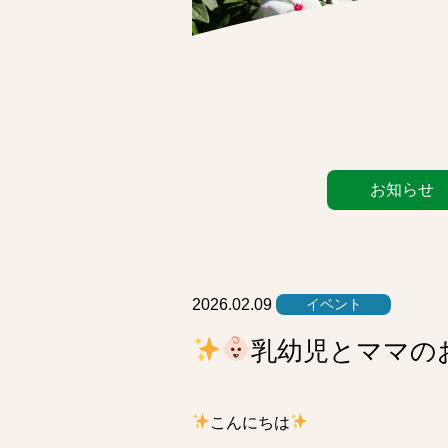
カ
お知らせ
テ
ゴ
リ
ー
リ
2026.02.09
イベント
ス
乳幼児とママの
ト
こんにちは