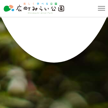
メ
ニ
楽
ュ
し
ー
く
を
学
開
べ
閉
る
す
公
る
園
広
町
み
ら
い
公
園