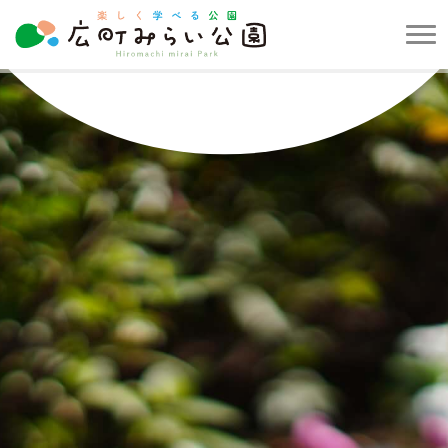
メ
ニ
楽
ュ
し
ー
く
を
学
開
べ
閉
る
す
公
る
園
広
町
み
ら
い
公
園