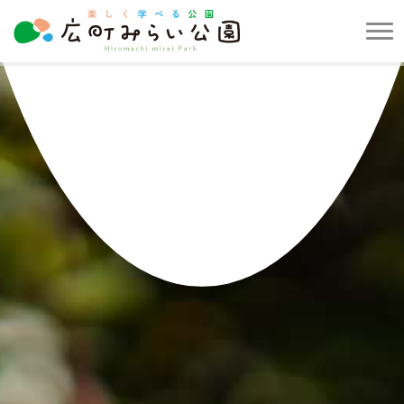
メ
ニ
楽
ュ
し
ー
く
を
学
開
べ
閉
る
す
公
る
園
広
町
み
ら
い
公
園