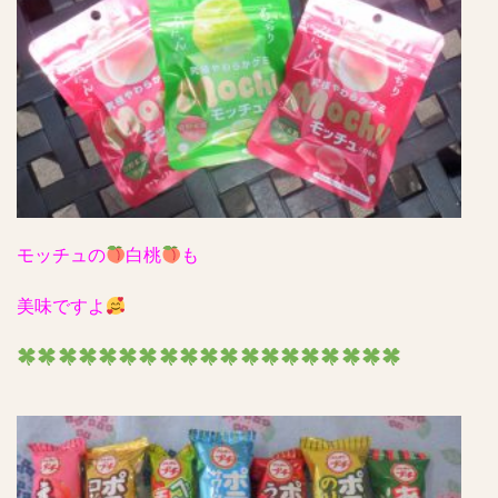
モッチュの
白桃
も
美味ですよ