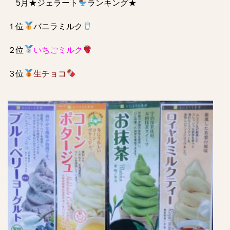
5月★ジェラート
ランキング★
１位
バニラミルク
２位
いちごミルク
３位
生チョコ