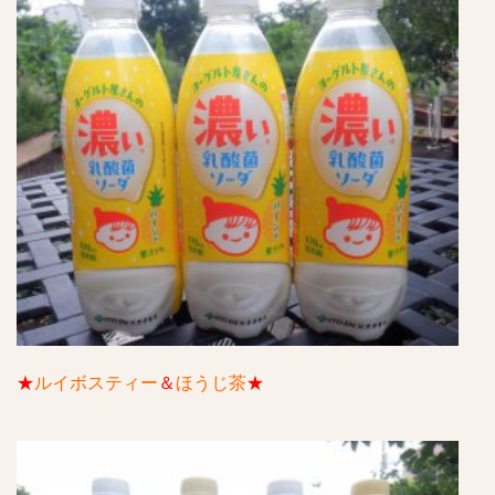
★
ルイボスティー
＆
ほうじ茶
★