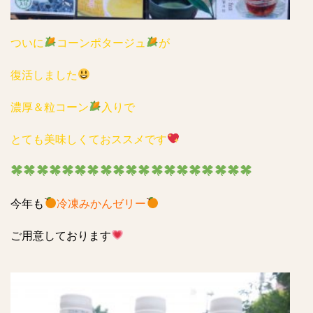
ついに
コーンポタージュ
が
復活しました
濃厚＆粒コーン
入りで
とても美味しくておススメです
今年も
冷凍みかんゼリー
ご用意しております