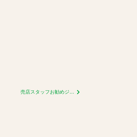
売店スタッフお勧めジェラート
第2弾