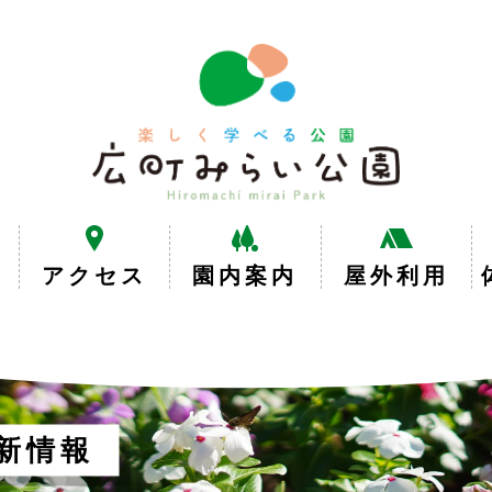
楽
し
く
学
べ
る
公
園
広
アクセス
園内案内
屋外利用
町
み
ら
い
公
園
新情報