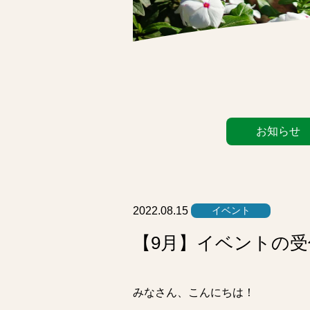
カ
お知らせ
テ
ゴ
リ
ー
リ
2022.08.15
イベント
ス
【9月】イベントの
ト
みなさん、こんにちは！