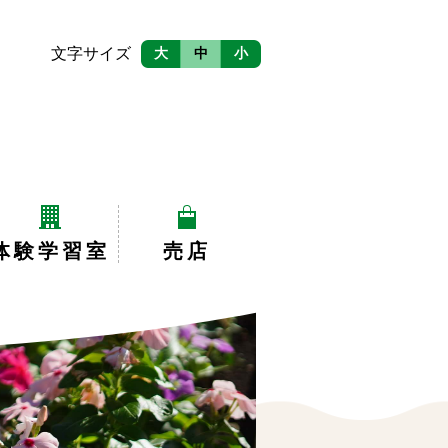
文字サイズ
大
中
小
体験学習室
売店