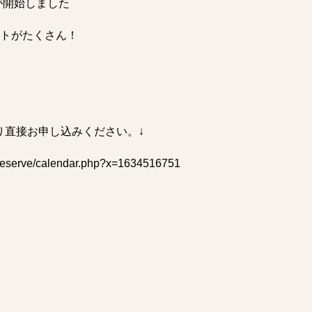
が開始しました
トがたくさん！
り直接お申し込みください。↓
jp/reserve/calendar.php?x=1634516751