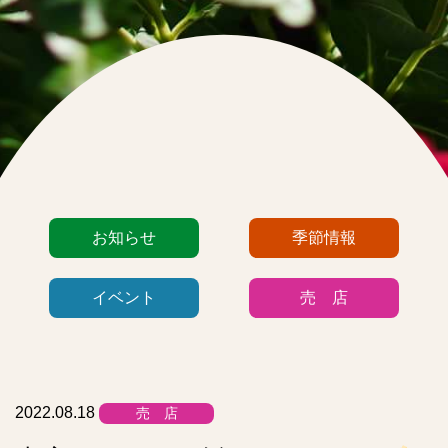
カ
お知らせ
季節情報
テ
ゴ
イベント
売 店
リ
ー
リ
ス
ト
2022.08.18
売 店