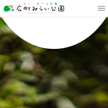
メ
ニ
楽
ュ
し
ー
く
を
学
開
べ
閉
る
す
公
る
園
広
町
み
ら
い
公
園