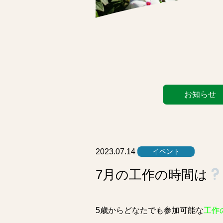
カ
お知らせ
テ
ゴ
リ
ー
リ
2023.07.14
イベント
ス
7月の工作の時間は
ト
5歳からどなたでも参加可能な
工作