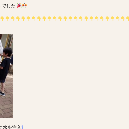
容
でした
に水を注入
⇧