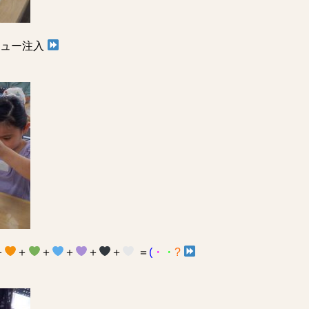
チュー注入
＋
＋
＋
＋
＋
＋
＝
(
・
・
?