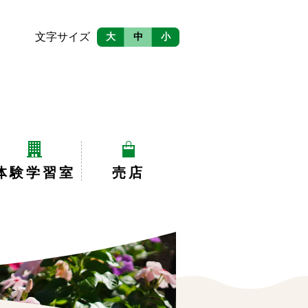
文字サイズ
大
中
小
体験学習室
売店