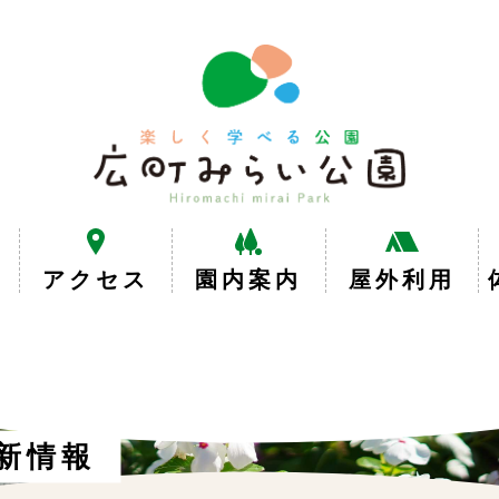
楽
し
く
学
べ
る
公
園
広
アクセス
園内案内
屋外利用
町
み
ら
い
公
園
新情報