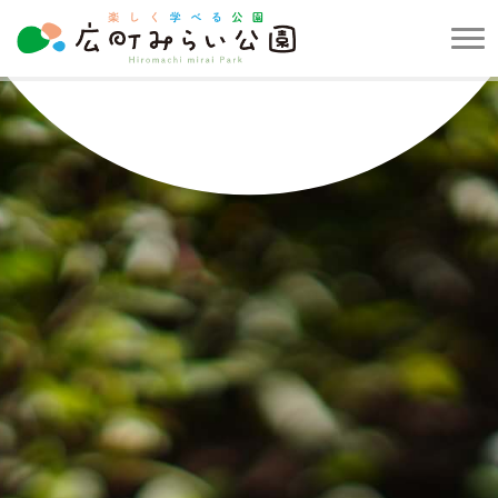
メ
ニ
楽
ュ
し
ー
く
を
学
開
べ
閉
る
す
公
る
園
広
町
み
ら
い
公
園