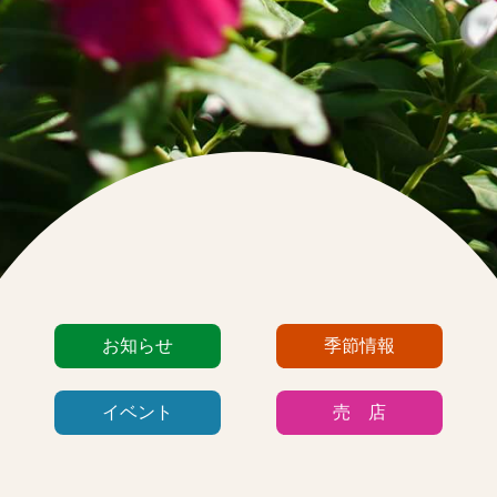
カ
お知らせ
季節情報
テ
ゴ
イベント
売 店
リ
ー
リ
ス