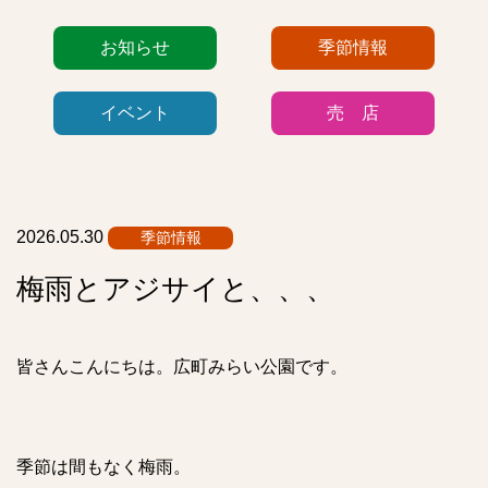
カ
お知らせ
季節情報
テ
ゴ
イベント
売 店
リ
ー
リ
ス
ト
2026.05.30
季節情報
梅雨とアジサイと、、、
皆さんこんにちは。広町みらい公園です。
季節は間もなく梅雨。