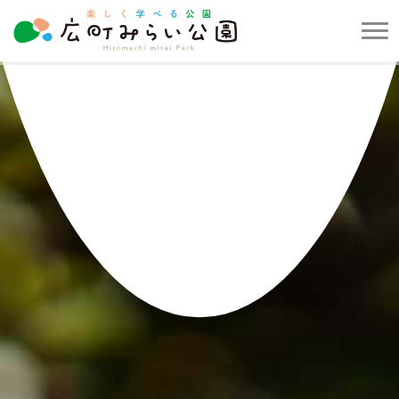
メ
ニ
楽
ュ
し
ー
く
を
学
開
べ
閉
る
す
公
る
園
広
町
み
ら
い
公
園